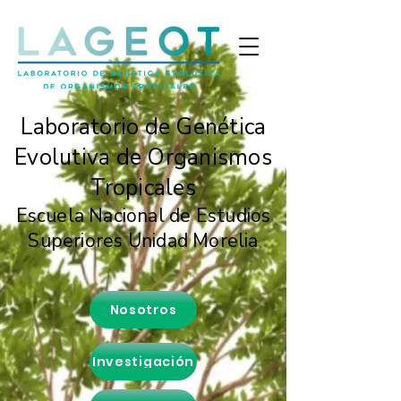
Laboratorio de Genética
Evolutiva de Organismos
Tropicales
Escuela Nacional de Estudios
Superiores Unidad Morelia
Nosotros
Investigación