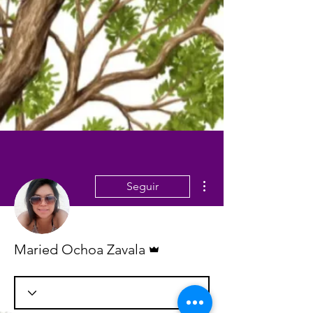
Más acciones
Seguir
Administrador
Maried Ochoa Zavala